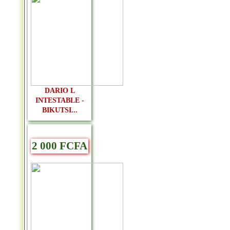
DARIO L
INTESTABLE -
BIKUTSI...
2 000 FCFA