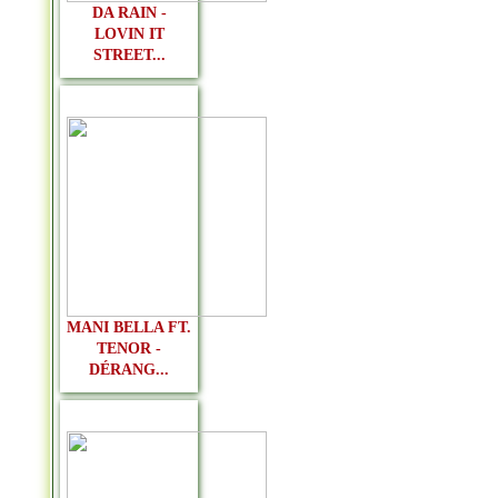
DA RAIN -
LOVIN IT
STREET...
MANI BELLA FT.
TENOR -
DÉRANG...