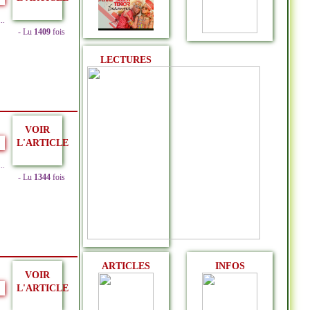
.
- Lu
1409
fois
LECTURES
VOIR
L'ARTICLE
.
- Lu
1344
fois
ARTICLES
INFOS
VOIR
L'ARTICLE