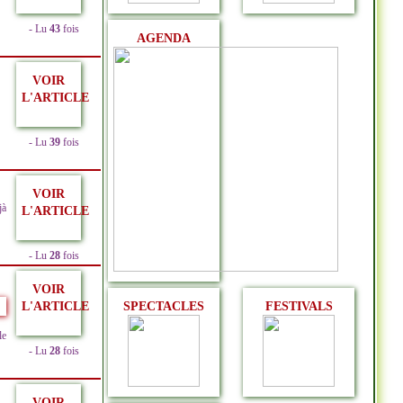
- Lu
43
fois
AGENDA
VOIR
L'ARTICLE
- Lu
39
fois
VOIR
jà
L'ARTICLE
- Lu
28
fois
VOIR
SPECTACLES
FESTIVALS
L'ARTICLE
le
- Lu
28
fois
VOIR