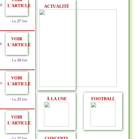
jà
L'ARTICLE
ACTUALITÉ
- Lu
27
fois
VOIR
le
L'ARTICLE
- Lu
24
fois
VOIR
en
L'ARTICLE
À LA UNE
FOOTBALL
- Lu
23
fois
VOIR
L'ARTICLE
CONCEPTS
- Lu
22
fois