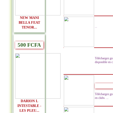
NEW MANI
BELLA FEAT
...
TENOR...
500 FCFA
Téléchargez gr
disponible en cl
Téléchargez gr
en clubs. ...
DARION L
INTESTABLE -
LES PLEU...