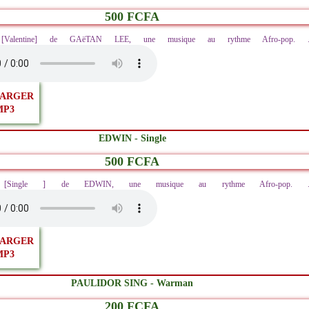
500 FCFA
z [Valentine] de GAëTAN LEE, une musique au rythme Afro-pop. ..
ARGER
MP3
EDWIN - Single
500 FCFA
ez [Single ] de EDWIN, une musique au rythme Afro-pop. ..
ARGER
MP3
PAULIDOR SING - Warman
200 FCFA