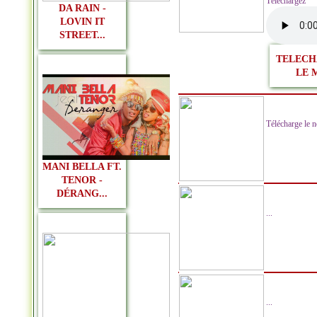
Télécharge
DA RAIN -
LOVIN IT
STREET...
TELECH
LE 
Télécharge le n
MANI BELLA FT.
TENOR -
DÉRANG...
...
...