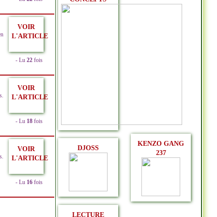
VOIR
en
L'ARTICLE
- Lu
22
fois
VOIR
s.
L'ARTICLE
- Lu
18
fois
KENZO GANG
DJOSS
VOIR
237
s.
L'ARTICLE
- Lu
16
fois
LECTURE