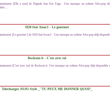
atuitement [Elle a tout] de Digitals feat Eric Faga . Une musique au rythme Afro-pop dé
ubs. ...
H20 feat Assac1 - Le gourmet
atuitement [Le gourmet ] de H20 feat Assac1 . Une musique au rythme Afro-pop déjà disponib
Rockson-b - C'est avec toi
atuitement [C'est avec toi] de Rockson-b. Une musique au rythme Afro-pop déjà disponible 
Telechargez JOJO Style _''TU PEUX ME DONNER QUOI?_