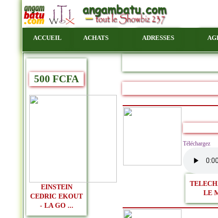
ACCUEIL
ACHATS
ADRESSES
AG
500 FCFA
Télécharg
TELECH
EINSTEIN
LE 
CEDRIC EKOUT
- LA GO ...