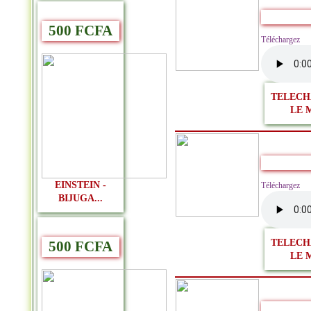
500 FCFA
Télécharge
TELECH
LE 
EINSTEIN -
Télécharg
BIJUGA...
TELECH
500 FCFA
LE 