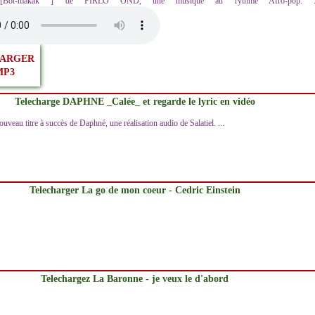
z [Bot-makak ] de PIRLO OND, une musique au rythme Afro-pop. ..
ARGER
MP3
Telecharge DAPHNE _Calée_ et regarde le lyric en vidéo
ouveau titre à succès de Daphné, une réalisation audio de Salatiel. ...
Telecharger La go de mon coeur - Cedric Einstein
Telechargez La Baronne - je veux le d'abord