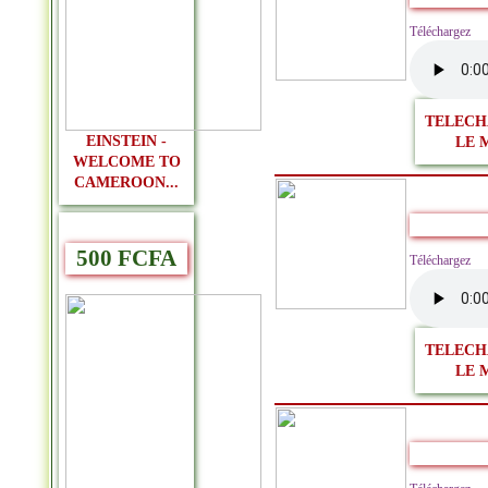
Télécharge
TELECH
EINSTEIN -
LE 
WELCOME TO
CAMEROON...
500 FCFA
Télécharge
TELECH
LE 