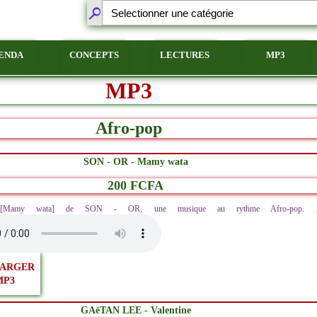
ENDA
CONCEPTS
LECTURES
MP3
MP3
Afro-pop
SON - OR - Mamy wata
200 FCFA
ez [Mamy wata] de SON - OR, une musique au rythme Afro-pop. ..
ARGER
MP3
GAëTAN LEE - Valentine