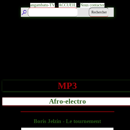
-
-
angambatu-TV
ACCUEIL
Nous contacter
MP3
Afro-electro
Boris Jelzin - Le tournement