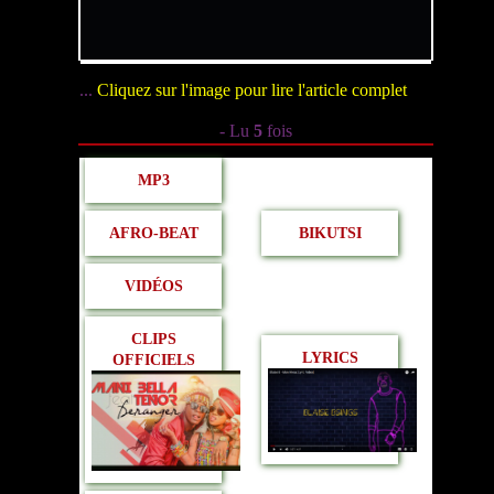
...
Cliquez sur l'image pour lire l'article complet
- Lu
5
fois
MP3
AFRO-BEAT
BIKUTSI
VIDÉOS
CLIPS
LYRICS
OFFICIELS