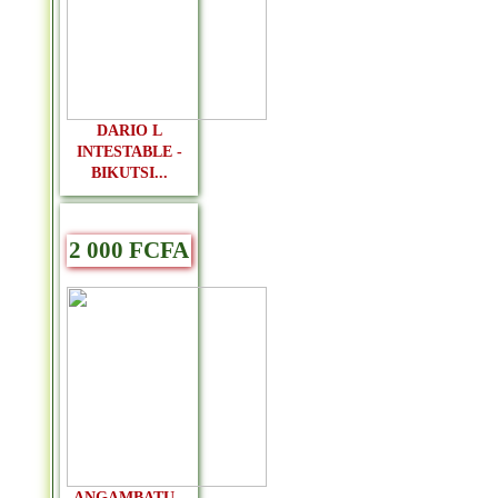
DARIO L
INTESTABLE -
BIKUTSI...
2 000 FCFA
ANGAMBATU -