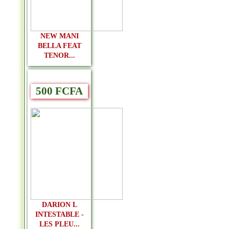
NEW MANI
BELLA FEAT
TENOR...
500 FCFA
DARION L
INTESTABLE -
LES PLEU...