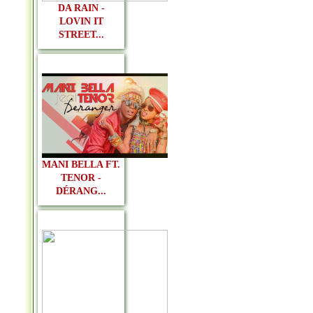
DA RAIN -
LOVIN IT
STREET...
MANI BELLA FT.
TENOR -
DÉRANG...