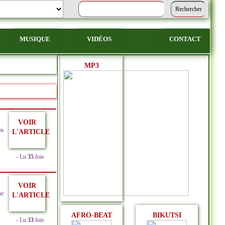
MUSIQUE
VIDÉOS
CONTACT
MP3
VOIR
en
L'ARTICLE
- Lu
35
fois
VOIR
ne
L'ARTICLE
AFRO-BEAT
BIKUTSI
- Lu
33
fois