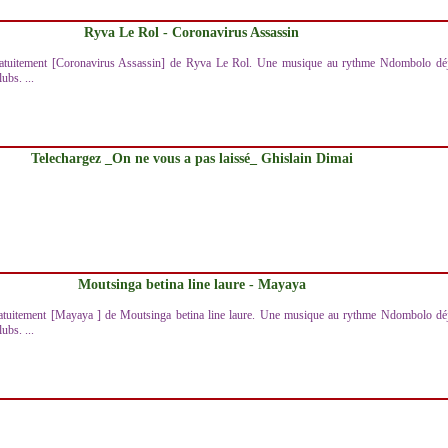
Ryva Le Rol - Coronavirus Assassin
ratuitement [Coronavirus Assassin] de Ryva Le Rol. Une musique au rythme Ndombolo dé
ubs. ...
Telechargez _On ne vous a pas laissé_ Ghislain Dimai
Moutsinga betina line laure - Mayaya
ratuitement [Mayaya ] de Moutsinga betina line laure. Une musique au rythme Ndombolo dé
ubs. ...