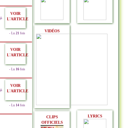
VOIR
jà
L'ARTICLE
VIDÉOS
- Lu
21
fois
VOIR
L'ARTICLE
- Lu
16
fois
VOIR
jà
L'ARTICLE
- Lu
14
fois
LYRICS
CLIPS
OFFICIELS