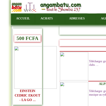
ACCUEIL
ACHATS
ADRESSES
AG
500 FCFA
Téléchargez gr
clubs. ...
ALPH
EINSTEIN
Téléchargez gr
musique au ryt
CEDRIC EKOUT
- LA GO ...