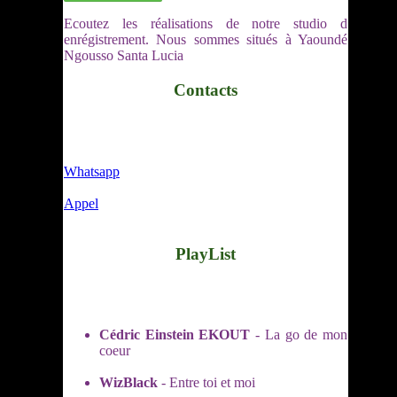
Ecoutez les réalisations de notre studio d
enrégistrement. Nous sommes situés à Yaoundé
Ngousso Santa Lucia
Contacts
Whatsapp
Appel
PlayList
Cédric Einstein EKOUT
- La go de mon
coeur
WizBlack
- Entre toi et moi