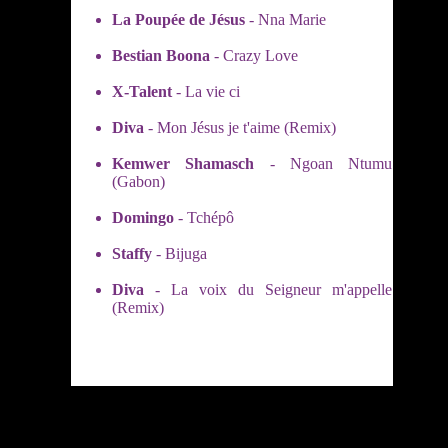
La Poupée de Jésus
- Nna Marie
Bestian Boona
- Crazy Love
X-Talent
- La vie ci
Diva
- Mon Jésus je t'aime (Remix)
Kemwer Shamasch
- Ngoan Ntumu
(Gabon)
Domingo
- Tchépô
Staffy
- Bijuga
Diva
- La voix du Seigneur m'appelle
(Remix)