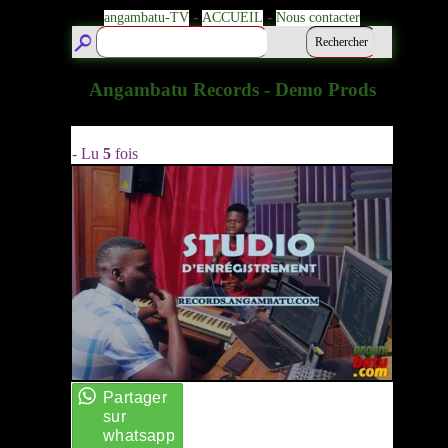
-
-
angambatu-TV
ACCUEIL
Nous contacter
Angambatu Records - Demo Prods
- Lu
5
fois