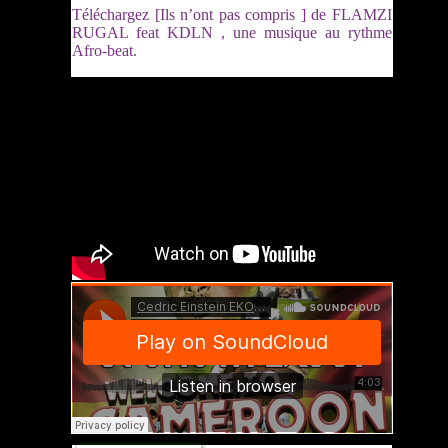
Téléchargez [Ils n’ont pas compris ] de FLAMZI
RUGAL feat KDLN , une musique au rythme
Afro-beat.