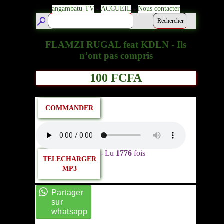
-
-
angambatu-TV
ACCUEIL
Nous contacter
FLAMZI RUGAL feat KDLN - Ils
n’ont pas compris
100 FCFA
COMMANDER
- Lu
1776
fois
TELECHARGER
MP3