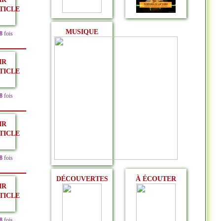
TICLE
MUSIQUE
8
fois
IR
TICLE
8
fois
IR
TICLE
8
fois
DÉCOUVERTES
À ÉCOUTER
IR
TICLE
8
fois