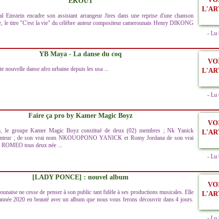
EKOUT
L'AR
l Einstein encadre son assistant arrangeur Jires dans une reprise d'une chanson
ne, le titre "C'est la vie" du célèbre auteur compositeur camerounais Henry DIKONG
- Lu
YB Maya - La danse du coq
VO
e nouvelle danse afro urbaine depuis les usa ...
L'AR
- Lu
Faire ça pro by Kamer Magic Boyz
VO
, le groupe Kamer Magic Boyz constitué de deux (02) membres ; Nk Yanick
L'AR
anteur ; de son vrai nom NKOUOPONO YANICK et Romy Jordana de son vrai
OMEO tous deux née ...
- Lu
[LADY PONCE] : nouvel album
VO
unaise ne cesse de penser à son public tant fidèle à ses productions musicales. Elle
L'AR
nnée 2020 en beauté avec un album que nous vous ferons découvrir dans 4 jours.
- Lu