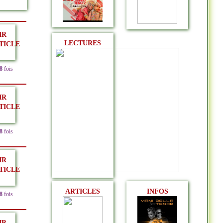
IR
LECTURES
TICLE
8
fois
IR
TICLE
8
fois
IR
TICLE
ARTICLES
INFOS
8
fois
IR