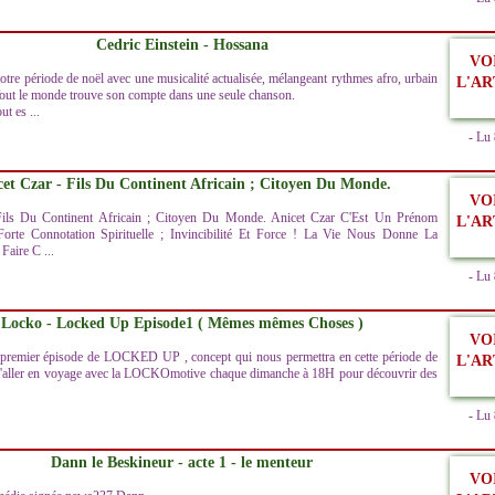
Cedric Einstein - Hossana
VO
tre période de noël avec une musicalité actualisée, mélangeant rythmes afro, urbain
L'AR
 Tout le monde trouve son compte dans une seule chanson.
ut es ...
- Lu
cet Czar - Fils Du Continent Africain ; Citoyen Du Monde.
VO
ils Du Continent Africain ; Citoyen Du Monde. Anicet Czar C'Est Un Prénom
L'AR
rte Connotation Spirituelle ; Invincibilité Et Force ! La Vie Nous Donne La
Faire C ...
- Lu
Locko - Locked Up Episode1 ( Mêmes mêmes Choses )
VO
premier épisode de LOCKED UP , concept qui nous permettra en cette période de
L'AR
'aller en voyage avec la LOCKOmotive chaque dimanche à 18H pour découvrir des
- Lu
Dann le Beskineur - acte 1 - le menteur
VO