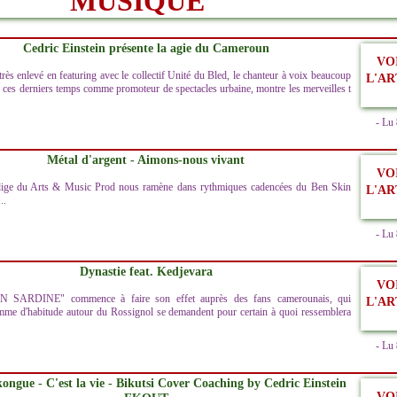
MUSIQUE
Cedric Einstein présente la agie du Cameroun
VO
très enlevé en featuring avec le collectif Unité du Bled, le chanteur à voix beaucoup
L'AR
 ces derniers temps comme promoteur de spectacles urbaine, montre les merveilles t
- Lu
Métal d'argent - Aimons-nous vivant
VO
dige du Arts & Music Prod nous ramène dans rythmiques cadencées du Ben Skin
L'AR
..
- Lu
Dynastie feat. Kedjevara
VO
IN SARDINE" commence à faire son effet auprès des fans camerounais, qui
L'AR
e d'habitude autour du Rossignol se demandent pour certain à quoi ressemblera
- Lu
ongue - C'est la vie - Bikutsi Cover Coaching by Cedric Einstein
VO