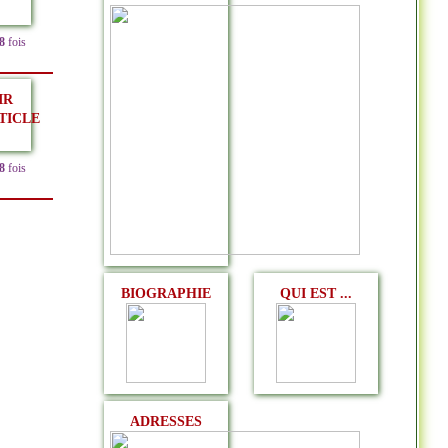
8
fois
IR
TICLE
8
fois
BIOGRAPHIE
QUI EST ...
ADRESSES