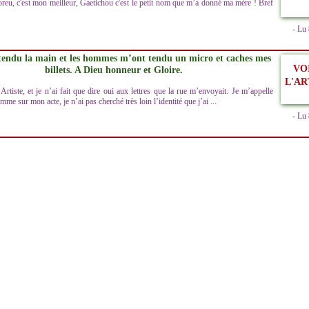
breu, c'est mon meilleur, Gaetichou c'est le petit nom que m’a donné ma mère ! Bref
- Lu
tendu la main et les hommes m’ont tendu un micro et caches mes
VO
billets. A Dieu honneur et Gloire.
L'AR
Artiste, et je n’ai fait que dire oui aux lettres que la rue m’envoyait. Je m’appelle
mme sur mon acte, je n’ai pas cherché très loin l’identité que j’ai ...
- Lu