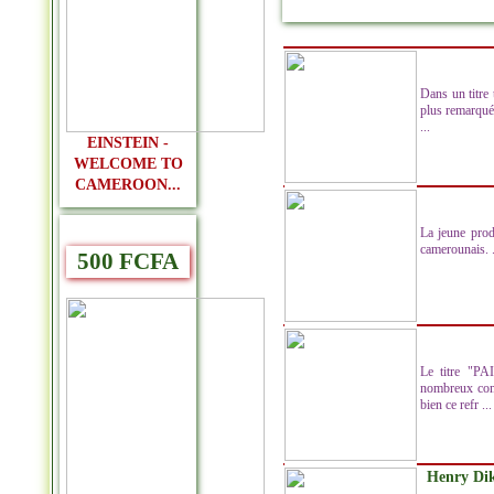
Dans un titre 
plus remarqué
...
EINSTEIN -
WELCOME TO
CAMEROON...
La jeune pro
camerounais. .
500 FCFA
Le titre "PA
nombreux comm
bien ce refr ...
Henry Dik