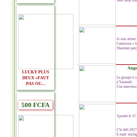
Web Série com
Je suis artist
Cameroun « la
Shaomao parce 
Ange
LUCKY PLUS
Le groupe à c
DEUX «FAUT
à Yaoundé.
PAS OU...
Une interview 
500 FCFA
Ajoutée le 21
C'le défi 2017
E-mail: eric