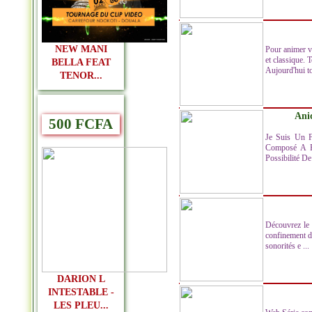
NEW MANI
Pour animer vo
et classique.
BELLA FEAT
Aujourd'hui to
TENOR...
Ani
500 FCFA
Je Suis Un F
Composé A Fo
Possibilité De 
Découvrez le 
confinement d
sonorités e ...
DARION L
INTESTABLE -
LES PLEU...