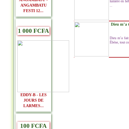
lumière en hé
ANGAMBATU
...
FESTI 12...
Dieu m’a 
1 000 FCFA
Dieu m’a fait 
Ébène, tout co
EDDY-B - LES
JOURS DE
LARMES...
100 FCFA