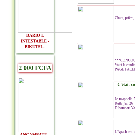
...
Chant, prière,
DARIO L
INTESTABLE -
BIKUTSI...
***CONCOU
Voici le cand
2 000 FCFA
PAGE FACEBOO
C'était c
Je m'appelle
Ruth j'ai 26 
Dibombari Yas
L'Apach est d
ANGAMBATU -