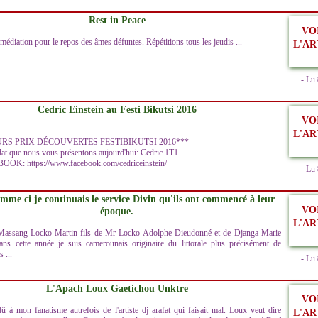
Rest in Peace
VO
 médiation pour le repos des âmes défuntes. Répétitions tous les jeudis ...
L'AR
- Lu
Cedric Einstein au Festi Bikutsi 2016
VO
L'AR
RS PRIX DÉCOUVERTES FESTIBIKUTSI 2016***
idat que nous vous présentons aujourd'hui: Cedric 1T1
K: https://www.facebook.com/cedriceinstein/
- Lu
omme ci je continuais le service Divin qu'ils ont commencé à leur
VO
époque.
L'AR
 Massang Locko Martin fils de Mr Locko Adolphe Dieudonné et de Djanga Marie
ans cette année je suis camerounais originaire du littorale plus précisément de
 ...
- Lu
L'Apach Loux Gaetichou Unktre
VO
û à mon fanatisme autrefois de l'artiste dj arafat qui faisait mal. Loux veut dire
L'AR