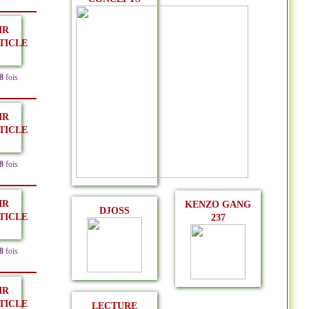
IR
TICLE
8
fois
IR
TICLE
8
fois
IR
KENZO GANG
DJOSS
TICLE
237
8
fois
IR
TICLE
LECTURE