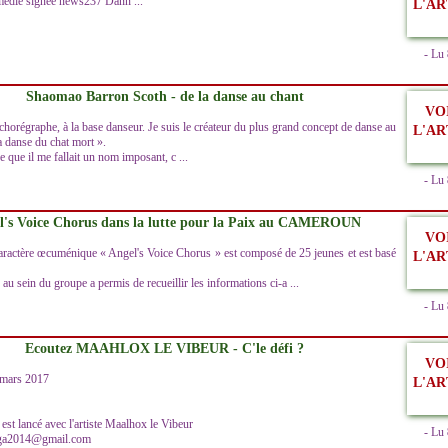
édie signée news237 Dann ...
L'AR
- Lu
Shaomao Barron Scoth - de la danse au chant
VO
e chorégraphe, à la base danseur. Je suis le créateur du plus grand concept de danse au
L'AR
 danse du chat mort ».
que il me fallait un nom imposant, c ...
- Lu
l's Voice Chorus dans la lutte pour la Paix au CAMEROUN
VO
aractère œcuménique « Angel's Voice Chorus » est composé de 25 jeunes et est basé
L'AR
au sein du groupe a permis de recueillir les informations ci-a ...
- Lu
Ecoutez MAAHLOX LE VIBEUR - C'le défi ?
VO
 mars 2017
L'AR
 est lancé avec l'artiste Maalhox le Vibeur
- Lu
faga2014@gmail.com