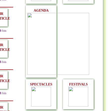
AGENDA
IR
TICLE
8
fois
IR
TICLE
8
fois
IR
TICLE
SPECTACLES
FESTIVALS
8
fois
IR