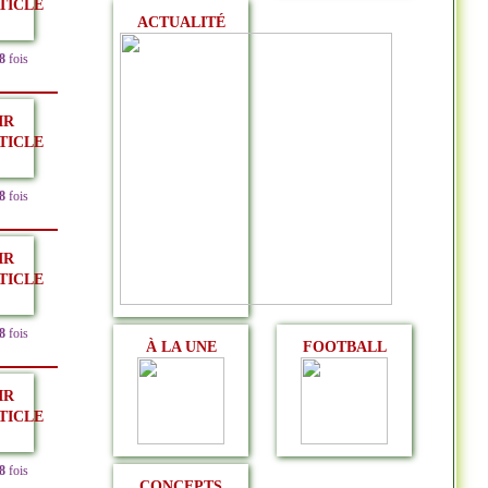
TICLE
ACTUALITÉ
8
fois
IR
TICLE
8
fois
IR
TICLE
8
fois
À LA UNE
FOOTBALL
IR
TICLE
8
fois
CONCEPTS