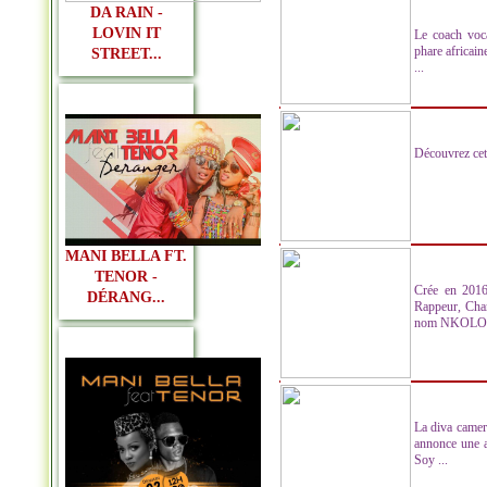
DA RAIN -
LOVIN IT
Le coach voca
phare africai
STREET...
...
Découvrez cett
MANI BELLA FT.
TENOR -
Crée en 2016
DÉRANG...
Rappeur, Ch
nom NKOLO R
La diva camero
annonce une a
Soy ...