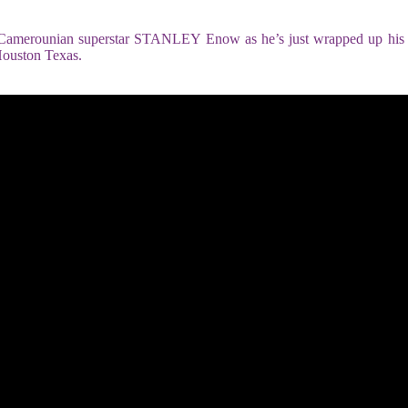
 Camerounian superstar STANLEY Enow as he’s just wrapped up his f
ouston Texas.