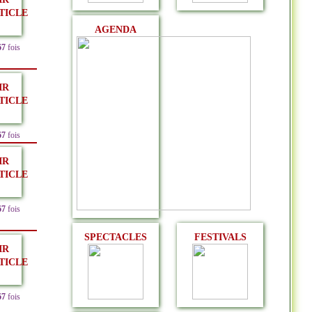
TICLE
AGENDA
67
fois
IR
TICLE
67
fois
IR
TICLE
67
fois
SPECTACLES
FESTIVALS
IR
TICLE
67
fois