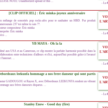
LEASE NOTE: Unauthorized upload of this ...
- Lu
[CLIP OFFICIEL] : Éric minka-joyeux anniversaire
VO
n mélange de sonorités pop rocks-afro pour te sauhaiter un HBD. Pur produit
L'AR
amerounais 237 toi même tu sais ??.
uteur compositeur: Éric minka
nterprète :Éric minka
- Lu
éco ...
YB MAYA - Oh la la
VO
ilmé aux USA et au Cameroun, ce clip montre la parfaite harmonie possible dans la
L'AR
ollaboration entre techniciens d'ailleurs et d'ici, aujourd'hui possible grâce à l'avancé
 l'internet. ...
- Lu
ebordeaux leekunfa hommage a nos frere danseur qui sont partis
VO
astar GADOUGOU et Rayon X, avec Débordeaux LEEKUNFA rendent un vibrant
L'AR
ommage aux frères danseurs disparus. ...
- Lu
Stanley Enow - Good day (fire)
VO