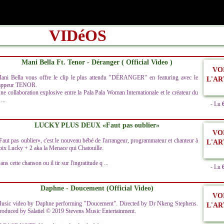
VIDéOS
Mani Bella Ft. Tenor - Déranger ( Official Video )
VO
ani Bella vous offre le clip le plus attendu "DÉRANGER" en featuring avec le
L'AR
appeur TENOR.
ne collaboration explosive entre la Pala Pala Woman Internationale et le créateur du
...
- Lu
LUCKY PLUS DEUX «Faut pas oublier»
VO
Faut pas oublier», c'est le nouveau bébé de l'arrangeur, programmateur et chanteur à
L'AR
oix Lucky + 2 aka la Menace qui Chatouille.
ans cette chanson ou il tir sur l'ingratitude q ...
- Lu
Daphne - Doucement (Official Video)
VO
usic video by Daphne performing "Doucement". Directed by Dr Nkeng Stephens.
L'AR
roduced by Salatiel © 2019 Stevens Music Entertainment.