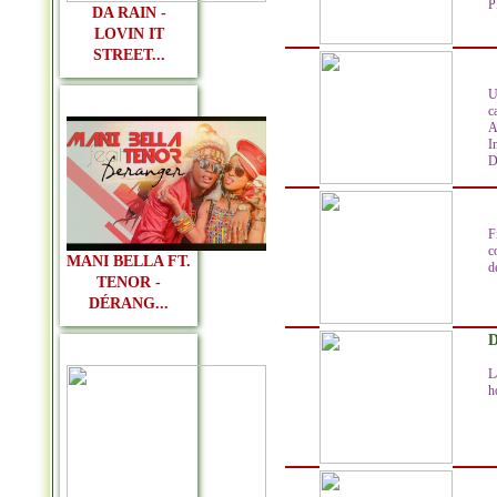
P
DA RAIN -
LOVIN IT
STREET...
U
c
A
I
D
F
c
MANI BELLA FT.
de
TENOR -
DÉRANG...
D
L
h