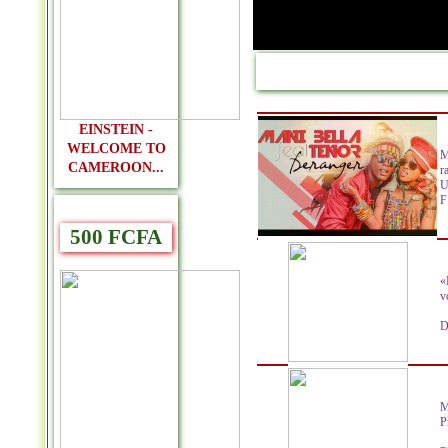
EINSTEIN -
WELCOME TO
M
CAMEROON...
r
U
F 
500 FCFA
«
v
D
M
P