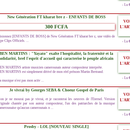
- Lu
New Génération FT kharat bre z - ENFANTS DE BOSS
VO
300 FCFA
L'AR
isionnez [ENFANTS DE BOSS] de New Génération FT kharat bre z, une vidéo de
ype Clips Officiels. ...
- Lu
BEN MARTINS : "Yayato" exalte l'hospitalité, la fraternité et la
VO
solidarité, bref l'esprit d'accueil qui caracterise le peuple africain
L'AR
EN MARTINS artiste musicien camerounais auteur compositeur interprète.
EN MARTINS est simplement dérivé de mon réel prénom Martin Bertrand.
- Lu
a musique n'est pas mon activ ...
Je vivrai by Georges SEBA & Choeur Gospel de Paris
VO
on je ne mourai pas je vivrai, et je raconterai les oeuvres de l'Eternel. Version
L'AR
riginale chantée par son auteur compositeur, l'un des patriarches de la musique
amerounaise qu'aucun camerounais n ...
- Lu
Prosby - LOL [NOUVEAU SINGLE]