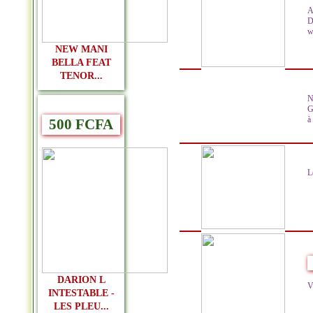
A
D
w
NEW MANI
BELLA FEAT
TENOR...
N
G
à
500 FCFA
L
DARION L
V
INTESTABLE -
LES PLEU...