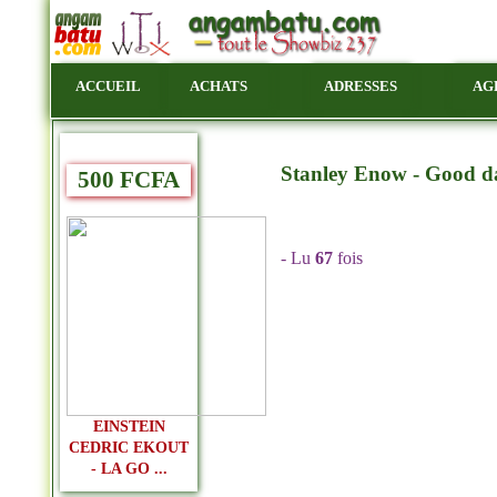
ACCUEIL
ACHATS
ADRESSES
AG
Stanley Enow - Good da
500 FCFA
- Lu
67
fois
EINSTEIN
CEDRIC EKOUT
- LA GO ...