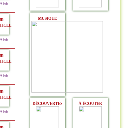
67
fois
MUSIQUE
IR
TICLE
67
fois
IR
TICLE
67
fois
IR
TICLE
DÉCOUVERTES
À ÉCOUTER
67
fois
IR