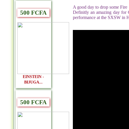
A good day to drop some Fire
500 FCFA
Definitly an amazing day for
performance at the SXSW in H
EINSTEIN -
BIJUGA...
500 FCFA