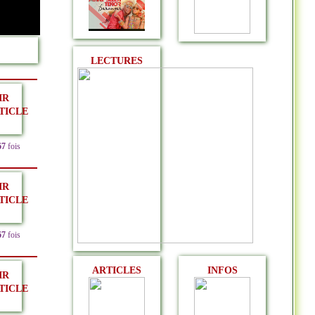
LECTURES
IR
TICLE
67
fois
IR
TICLE
67
fois
ARTICLES
INFOS
IR
TICLE