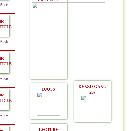
67
fois
IR
TICLE
67
fois
IR
TICLE
67
fois
KENZO GANG
DJOSS
237
IR
TICLE
67
fois
LECTURE