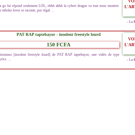
VO
a go lui répond seulement LOL, ehhh ahhh la cybert drague va tout nous montrer.
L'AR
e mboko lover se raconte, pur régal. ...
- Lu
PAT RAP taptebayor - insolent freestyle lourd
VO
150 FCFA
L'AR
isionnez [insolent freestyle lourd] de PAT RAP taptebayor, une vidéo de type
rics. ...
- Lu