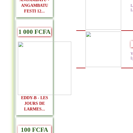
ANGAMBATU
L
L
FESTI 12...
1 000 FCFA
V
Ly
EDDY-B - LES
JOURS DE
LARMES...
100 FCFA