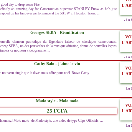
 good day to drop some Fire
L'AR
efinitly an amazing day for Camerounian superstar STANLEY Enow as he’s just
rapped up his first ever performance at the SXSW in Houston Texas. ...
- Lu
Georges SEBA - Réunification
VO
ouvelle chanson patriotique du légendaire faiseur de classiques camerounais.
L'AR
eorge SEBA, un des patriarches de la musique africaine, donne de nouvelles leçons
 travers ce nouveau vidéogramme. ...
- Lu
Cathy Balo - j'aime le vin
VO
e nouveau single que la divas nous offre pour noël. Bravo Cathy ...
L'AR
- Lu
Mado style - Molo molo
VO
25 FCFA
L'AR
isionnez [Molo molo] de Mado style, une vidéo de type Clips Officiels. ...
- Lu