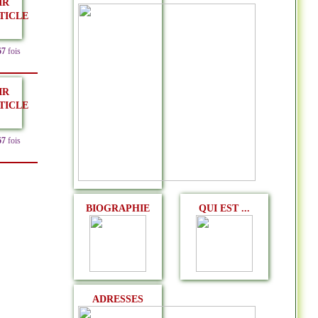
IR
TICLE
67
fois
IR
TICLE
67
fois
BIOGRAPHIE
QUI EST ...
ADRESSES