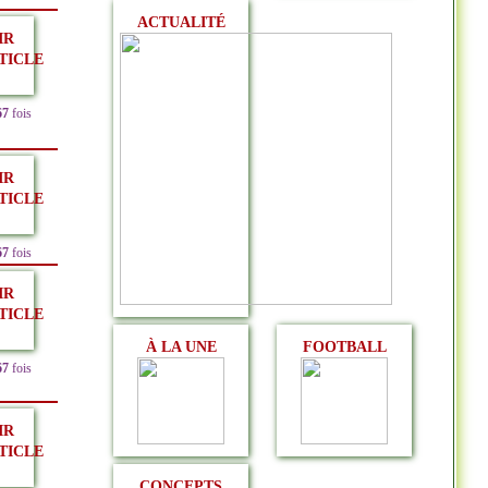
ACTUALITÉ
IR
TICLE
67
fois
IR
TICLE
67
fois
IR
TICLE
À LA UNE
FOOTBALL
67
fois
IR
TICLE
CONCEPTS