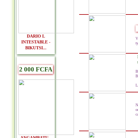
DARIO L
V
INTESTABLE -
t
BIKUTSI...
2 000 FCFA
B
B
L
N
o
c
ANGAMBATU -